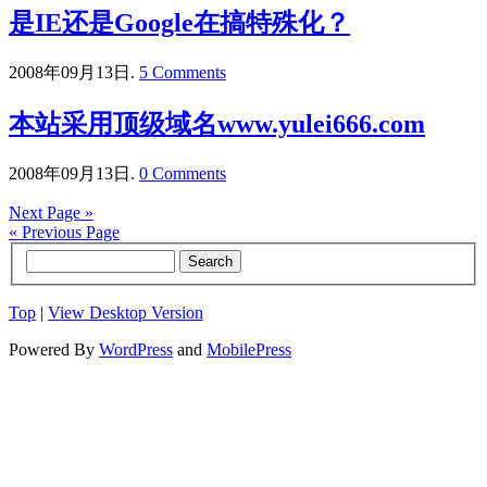
是IE还是Google在搞特殊化？
2008年09月13日.
5 Comments
本站采用顶级域名www.yulei666.com
2008年09月13日.
0 Comments
Next Page »
« Previous Page
Top
|
View Desktop Version
Powered By
WordPress
and
MobilePress