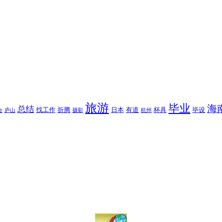
旅游
毕业
海
总结
找工作
折腾
日本
有道
杯具
毕设
会
庐山
摄影
杭州