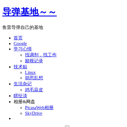
导弹基地～～
鱼雷导弹自己的基地
首页
Google
学习心情
找调剂，找工作
鄙视记录
技术贴
Linux
胡思乱想
生活杂记
鸡毛蒜皮
瞎扯淡
相册&网盘
PicasaWeb相册
SkyDrive