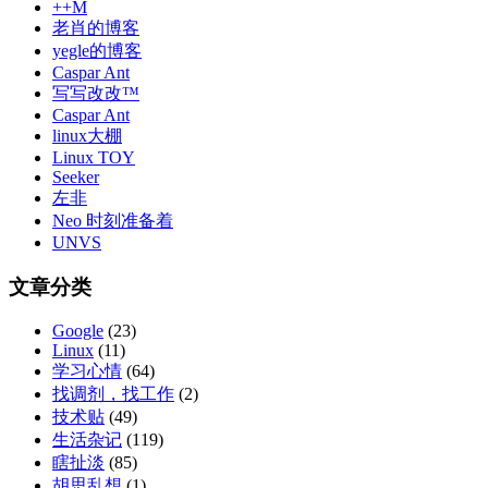
++M
老肖的博客
yegle的博客
Caspar Ant
写写改改™
Caspar Ant
linux大棚
Linux TOY
Seeker
左非
Neo 时刻准备着
UNVS
文章分类
Google
(23)
Linux
(11)
学习心情
(64)
找调剂，找工作
(2)
技术贴
(49)
生活杂记
(119)
瞎扯淡
(85)
胡思乱想
(1)