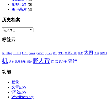
鄙视记录
(6)
鸡毛蒜皮
(3)
历史档案
标签云
大四
blog
BUPT
GAE
java
jtweet
WP
京西古道
BG
Qzone
主机
卖书
天津
学生
机
野人帮
骑行
面试
调剂
跳蚤市场
郊游
风信子
功能
登录
文章
RSS
评论
RSS
WordPress.org