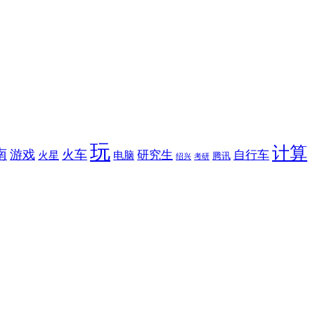
玩
计算
南
游戏
火车
研究生
自行车
火星
电脑
腾讯
绍兴
考研