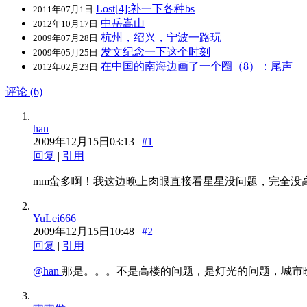
Lost[4]:补一下各种bs
2011年07月1日
中岳嵩山
2012年10月17日
杭州，绍兴，宁波一路玩
2009年07月28日
发文纪念一下这个时刻
2009年05月25日
在中国的南海边画了一个圈（8）：尾声
2012年02月23日
评论 (6)
han
2009年12月15日03:13 |
#1
回复
|
引用
mm蛮多啊！我这边晚上肉眼直接看星星没问题，完全没高
YuLei666
2009年12月15日10:48 |
#2
回复
|
引用
@han
那是。。。不是高楼的问题，是灯光的问题，城市