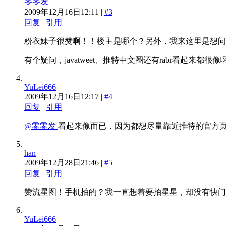
零零发
2009年12月16日12:11 |
#3
回复
|
引用
粉衣妹子很赞啊！！楼主是哪个？另外，我来这里是想问，ja
有个疑问，javatweet、推特中文圈还有rabr看起来都
YuLei666
2009年12月16日12:17 |
#4
回复
|
引用
@零零发
看起来像而已，因为都想尽量靠近推特的官方页面。
han
2009年12月28日21:46 |
#5
回复
|
引用
赞流星图！手机拍的？我一直想着要拍星星，却没有快门
YuLei666