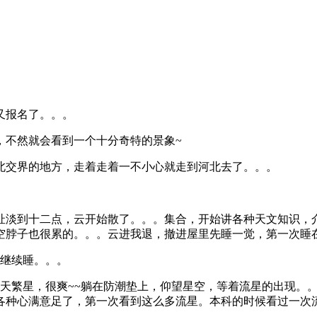
又报名了。。。
，不然就会看到一个十分奇特的景象~
北交界的地方，走着走着一不小心就走到河北去了。。。
扯淡到十二点，云开始散了。。。集合，开始讲各种天文知识，
空脖子也很累的。。。云进我退，撤进屋里先睡一觉，第一次睡在
。继续睡。。。
天繁星，很爽~~躺在防潮垫上，仰望星空，等着流星的出现。。。
各种心满意足了，第一次看到这么多流星。本科的时候看过一次