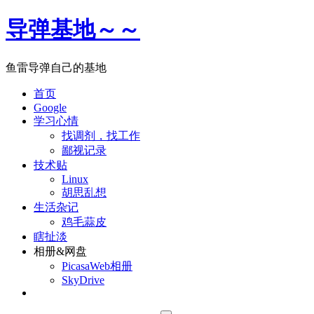
导弹基地～～
鱼雷导弹自己的基地
首页
Google
学习心情
找调剂，找工作
鄙视记录
技术贴
Linux
胡思乱想
生活杂记
鸡毛蒜皮
瞎扯淡
相册&网盘
PicasaWeb相册
SkyDrive