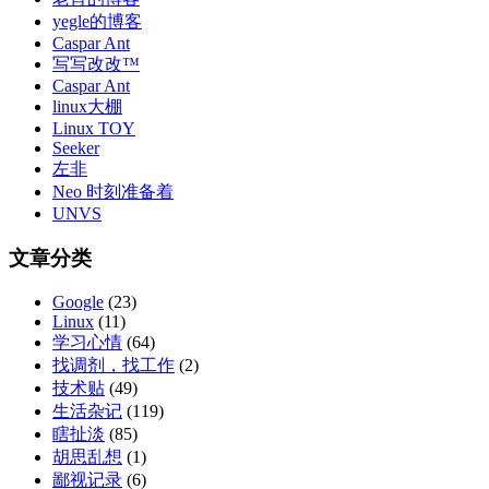
yegle的博客
Caspar Ant
写写改改™
Caspar Ant
linux大棚
Linux TOY
Seeker
左非
Neo 时刻准备着
UNVS
文章分类
Google
(23)
Linux
(11)
学习心情
(64)
找调剂，找工作
(2)
技术贴
(49)
生活杂记
(119)
瞎扯淡
(85)
胡思乱想
(1)
鄙视记录
(6)