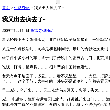
首页
>
生活杂记
> 我又出去疯去了~
我又出去疯去了~
2009年12月14日
鱼雷导弹No.1
看见论坛上天文版组织去古北口观测双子座流星雨，一冲动就
又是一次跨校活动，同样是和北师同行。最后的合影还没要到
坐了两个多小时的车，终于到了传说中的密云古北口，北京河
吃饭，打牌，搓麻将。。。很典型的中国特色活动。
老天有点不给面子，多云。。。看不见星星。。。大囧。打牌
了。。。这个季节，大半夜的，外头还是很冷的，仰着头看天
早上3点，爬起来。。。天上依然乌云漫天，失望，头大。。
5点，电话响，组织者通知天以放晴。赶紧跳起来出门。。。满
貌似是方向选的不是很对，多的人看见十几颗，不过俨然已经