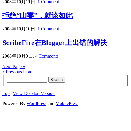
2008年10月11日.
1 Comment
拒绝“山寨”，就该如此
2008年10月10日.
1 Comment
ScribeFire在Blogger上出错的解决
2008年10月9日.
4 Comments
Next Page »
« Previous Page
Top
|
View Desktop Version
Powered By
WordPress
and
MobilePress