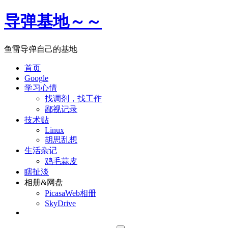
导弹基地～～
鱼雷导弹自己的基地
首页
Google
学习心情
找调剂，找工作
鄙视记录
技术贴
Linux
胡思乱想
生活杂记
鸡毛蒜皮
瞎扯淡
相册&网盘
PicasaWeb相册
SkyDrive