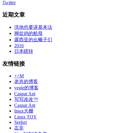
Twitter
近期文章
洗地也要讲基本法
脚盆鸡的航母
露西亚的幺蛾子们
2016
日本瞎转
友情链接
++M
老肖的博客
yegle的博客
Caspar Ant
写写改改™
Caspar Ant
linux大棚
Linux TOY
Seeker
左非