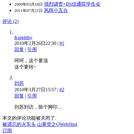
强烈谴责+BS信通院学生会
2009年03月18日
风雨小五台
2011年07月21日
评论 (2)
Knightby
2010年2月26日22:30 |
#1
回复
|
引用
呵呵，这个要顶
这个要转~
刘苏
2010年3月27日15:57 |
#2
回复
|
引用
刘苏到访，留个脚印…
本文的评论功能被关闭了.
被遗忘的火车头
山寨货之QWebShot
订阅